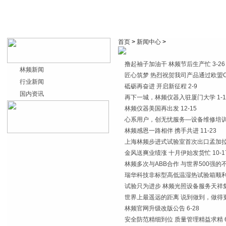
首页
>
新闻中心
>
撸起袖子加油干 林频节后生产忙
3-26
林频新闻
匠心筑梦 热烈祝贺我司产品通过欧盟
行业新闻
砥砺再奋进 开启新征程
2-9
国内资讯
再下一城，林频仪器入驻厦门大学
1-
林频仪器美国再出发
12-15
心系用户，创无忧服务—设备维修培
林频感恩一路相伴 携手共进
11-23
上海林频步进式试验室首次出口孟加
金风送爽业绩涨 十月伊始发货忙
10-1
林频多次与ABB合作 与世界500强的
瑞华科技非标型高低温湿热试验箱顺
试验只为进步 林频光照设备服务天祥
世界上最遥远的距离 说到做到，做得
林频官网升级改版公告
6-28
安全防范精细到位 质量管理精益求精