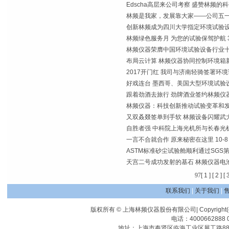
Edscha高层来公司考察 盛赞林频的
林频是我家，发展靠大家——公司五
创新林频成为四川大学指定环境试验
林频绿色服务月 为您的试验保驾护航
林频仪器荣膺中国环境试验设备行业
布局云计算 林频仪器协同控制环境箱
2017开门红 我司与济南轻骑签署环
好戏连台 墨西哥、美国大型环境试验
跟着劲酒去旅行 劲牌酒业签约林频仪
林频仪器：科技创新推动试验变革和
又双叒叕签单到手软 林频设备闪耀武
自胜者强 中科院上海光机所与长春光
一言不合就合作 原来秘密在这里
10-8
ASTM标准砂尘试验舱顺利通过SGS
天宫二号成功发射的基石 林频仪器电
9
7
[ 1 ]
[ 2 ]
[ 
联系我们
|
关于我们
|
版权所有 © 上海林频仪器股份有限公司| Copyright(c) Shangha
电话：4000662888 0
地址：上海市奉贤区临海工业区展工路88