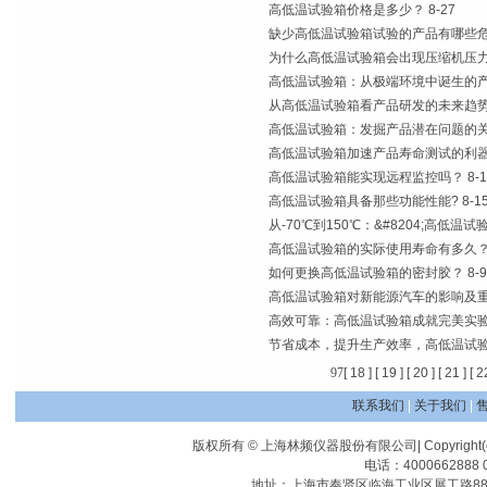
高低温试验箱价格是多少？
8-27
缺少高低温试验箱试验的产品有哪些
为什么高低温试验箱会出现压缩机压
高低温试验箱：从极端环境中诞生的
从高低温试验箱看产品研发的未来趋
高低温试验箱：发掘产品潜在问题的
高低温试验箱加速产品寿命测试的利
高低温试验箱能实现远程监控吗？
8-
高低温试验箱具备那些功能性能?
8-1
从-70℃到150℃：&#8204;高低温
高低温试验箱的实际使用寿命有多久
如何更换高低温试验箱的密封胶？
8-9
高低温试验箱对新能源汽车的影响及
高效可靠：高低温试验箱成就完美实
节省成本，提升生产效率，高低温试
9
7
[ 18 ]
[ 19 ]
[ 20 ]
[ 21 ]
[ 2
联系我们
|
关于我们
|
版权所有 © 上海林频仪器股份有限公司| Copyright(c) Shangha
电话：4000662888 0
地址：上海市奉贤区临海工业区展工路88