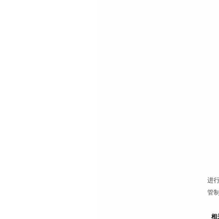
进行
管制
相