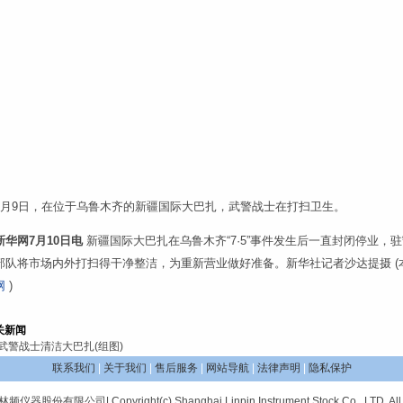
7月9日，在位于乌鲁木齐的新疆国际大巴扎，武警战士在打扫卫生。
新华网7月10日电
新疆国际大巴扎在乌鲁木齐“7·5”事件发生后一直封闭停业，
部队将市场内外打扫得干净整洁，为重新营业做好准备。新华社记者沙达提摄 (
网
)
关新闻
武警战士清洁大巴扎(组图)
联系我们
|
关于我们
|
售后服务
|
网站导航
|
法律声明
|
隐私保护
股份有限公司| Copyright(c) Shanghai Linpin Instrument Stock Co., LTD. All R