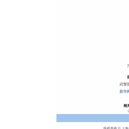
武警
新华
相
·
版权所有 © 上海林频仪器