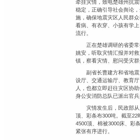
牵挂灾情，致电楚雄州抗震
稳定，正确引导社会舆论，
施，确保地震灾区人民群众
看病、有衣穿、小孩有学上
流行。
正在楚雄调研的省委常委、
姚安，听取灾情汇报并对救
镇，察看灾情、慰问受灾群
副省长曹建方和省地震局
设厅、交通运输厅、教育厅
人，也都立即赶往灾区协助
身公安消防总队已派出官兵
灾情发生后，民政部从广西
顶、彩条布300吨。截至2
4500顶、棉被3000床、
紧张有序进行。