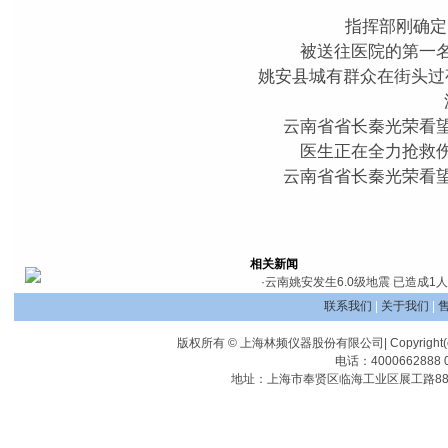
指挥部刚确
被送往医院的第一名
姚安县城有群众在街头过
云南省省长秦光荣看望
医生正在全力抢救伤
云南省省长秦光荣看望
相关新闻
·
云南姚安发生6.0级地震 已造成1
联系我们
|
关于我们
|
版权所有 © 上海林频仪器股份有限公司| Copyright(c) Shangha
电话：4000662888 0
地址：上海市奉贤区临海工业区展工路88