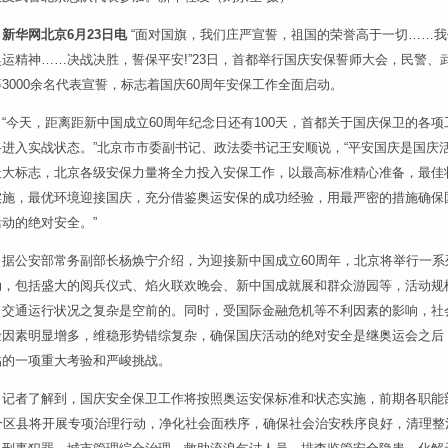
新华网北京6月23日电
“面对国旗，我们庄严宣誓，祖国的荣誉高于一切……我
奥运精神……决战决胜，誓保平安!”23日，首都举行国庆安保誓师大会，民警、
3000余名代表宣誓，标志着国庆60周年安保工作全面启动。
“今天，距离距新中国成立60周年纪念日还有100天，首都关于国庆保卫的各项
将进入实战状态。”北京市市委副书记、政法委书记王安顺说，“平安国庆是国庆
最大标志，北京各级安保力量将全力投入安保工作，以最高标准精心准备，最佳
实施，最优环境迎接国庆，充分借鉴奥运安保的成功经验，用最严密的措施确保
动的绝对安全。”
据公安部常务副部长杨焕宁介绍，为迎接新中国成立60周年，北京将举行一系
动，包括盛大的阅兵仪式、焰火联欢晚会、新中国成就展和群众游园等，活动规
、交通运行状况之复杂是空前的。同时，受国际金融危机等不利因素的影响，社
险因素明显增多，维稳形势错综复杂，确保国庆活动的绝对安全是继奥运会之后
临的一项重大考验和严峻挑战。
记者了解到，国庆安全保卫工作将按照奥运安保标准和状态实施，前期各职能
8个区县将开展专项治理行动，净化社会面秩序，确保社会治安秩序良好，清理整