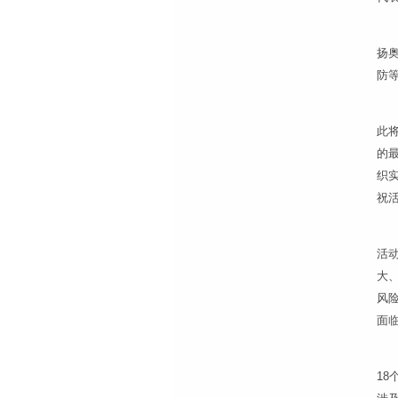
扬
防等
此
的
织
祝活
活
大
风
面
1