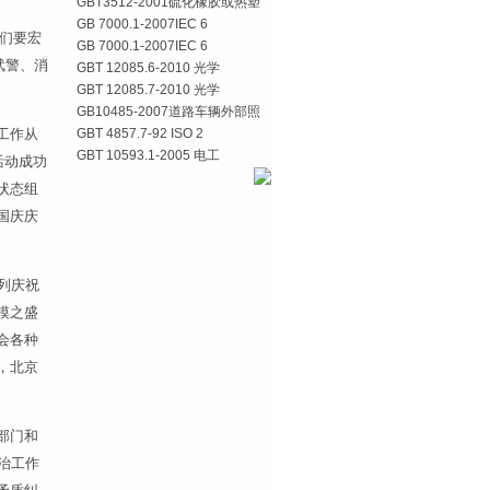
GBT3512-2001硫化橡胶或热塑
GB 7000.1-2007IEC 6
们要宏
GB 7000.1-2007IEC 6
武警、消
GBT 12085.6-2010 光学
GBT 12085.7-2010 光学
GB10485-2007道路车辆外部照
工作从
GBT 4857.7-92 ISO 2
GBT 10593.1-2005 电工
活动成功
状态组
国庆庆
列庆祝
模之盛
会各种
，北京
部门和
治工作