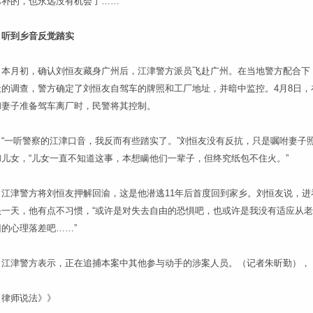
弥补的，也永远没有机会了……”
听到乡音反觉踏实
月初，确认刘恒友藏身广州后，江津警方派员飞赴广州。在当地警方配合下
天的调查，警方确定了刘恒友自驾车的牌照和工厂地址，并暗中监控。4月8日，
和妻子准备驾车离厂时，民警将其控制。
一听警察的江津口音，我反而有些踏实了。”刘恒友没有反抗，只是嘱咐妻子
和儿女，“儿女一直不知道这事，本想瞒他们一辈子，但终究纸包不住火。”
津警方将刘恒友押解回渝，这是他潜逃11年后首度回到家乡。刘恒友说，进
头一天，他有点不习惯，“或许是对失去自由的恐惧吧，也或许是我没有适应从
的心理落差吧……”
津警方表示，正在追捕本案中其他参与动手的涉案人员。（记者朱昕勤），
师说法》》