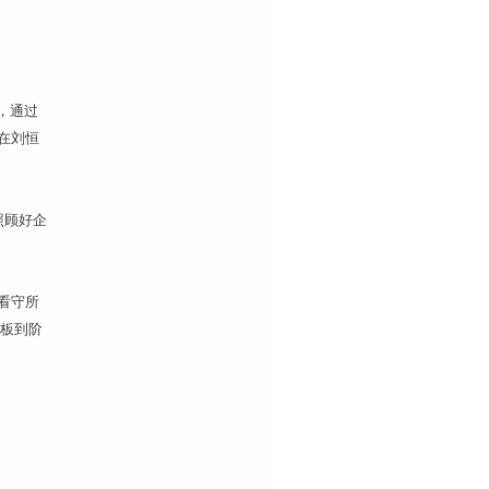
，通过
在刘恒
照顾好企
看守所
老板到阶