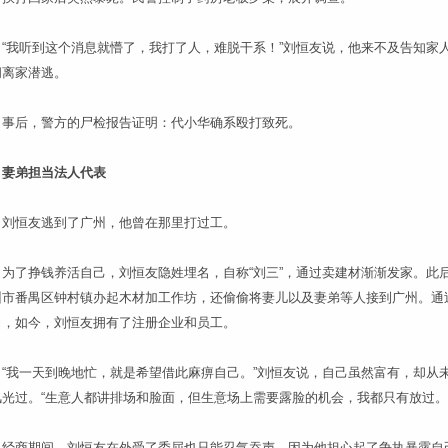
我听到这个消息就懵了，我打了人，难脱干系！”刘恒友说，他来不及告知家
间离家潜逃。
后，警方的尸检报告证明：代小华确系殴打致死。
妻弟担当法人代表
恒友逃到了广州，他曾在那里打过工。
了挣钱养活自己，刘恒友隐姓埋名，自称“刘三”，通过卖建材渐渐发家。此
州市番禺区钟村镇办起木材加工作坊，还偷偷将妻儿以及妻弟等人接到广州。通
力，如今，刘恒友拥有了注册企业和员工。
我一天到晚地忙，就是希望借此麻痹自己。”刘恒友说，自己虽然富有，却从
风光过。“生意人都讲排场和脸面，但生意场上需要露脸的机会，我都只有放过。
商期间，刘恒友在外受了委屈也只能忍气吞声，因为他担心起了争执暴露自