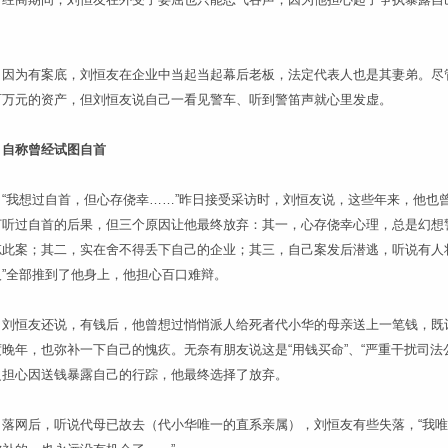
。
为有案底，刘恒友在企业中当起当起幕后老板，法定代表人也是其妻弟。尽
百万元的资产，但刘恒友说自己一看见警车、听到警笛声就心里发虚。
自称曾经试图自首
我想过自首，但心存侥幸……”昨日接受采访时，刘恒友说，这些年来，他也
打听过自首的后果，但三个原因让他最终放弃：其一，心存侥幸心理，总是幻想
忘此案；其二，实在舍不得丢下自己的企业；其三，自己案发后潜逃，听说有人
人”全部推到了他身上，他担心百口难辩。
恒友还说，有钱后，他曾想过悄悄派人给死者代小华的母亲送上一笔钱，既
晚年，也弥补一下自己的愧疚。无奈有朋友说这是“用钱买命”、“严重干扰司法
之担心因送钱暴露自己的行踪，他最终选择了放弃。
网后，听说代母已故去（代小华唯一的直系亲属），刘恒友有些失落，“我唯