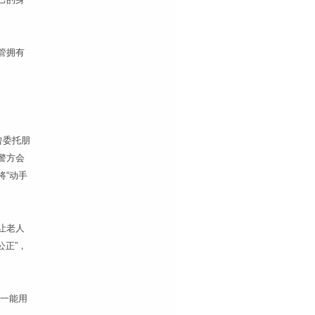
管拥有
曾委托朋
警方会
将“动手
让老人
公正”，
一能用