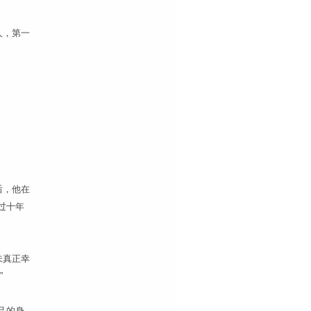
人，第一
后，他在
过十年
未真正幸
”
己的身