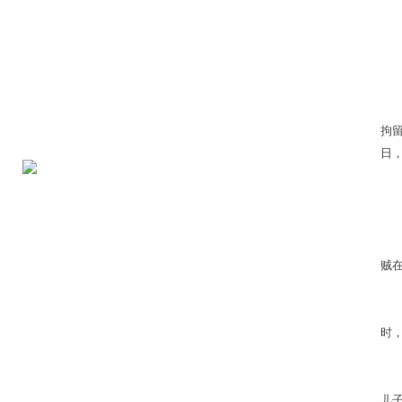
拘
日
1
贼
“
时
出
儿