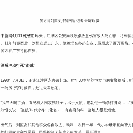
警方将刘恒友押解回渝 记者 朱昕勤 摄
中新网4月11日报道
昨天，江津区公安局以涉嫌故意伤害致人死亡罪，将刘恒
留。11年前犯案后，刘恒友远走广东，隐姓埋名办起实业，最后成了百万富翁。4
，警方在广东将他抓获。
酒后冲动打死“盗贼”
998年7月8日，正逢江津区永兴镇赶场。时年30岁的刘恒友与朋友聚餐后，
在一药房行窃时被抓，赶过去看热闹。
我当天喝了酒，看见有人围攻贼娃子，出于义愤，也朝他一顿拳打脚踢……”
，刘恒友说，“盗贼”叫代小华（化名），有盗窃前科，当地人很是烦他。
气后，刘恒友和其他群众各自散去。孰料，次日一早，代小华母亲竟向警方
子挨打回家后突然暴毙。民警控制了药房老板罗某，展开调查。