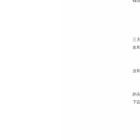
钱
本
三
友
“
业
江
的
下囚
江
律