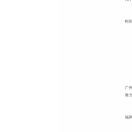
“
时
事
刘
为
广
努
“
福
经