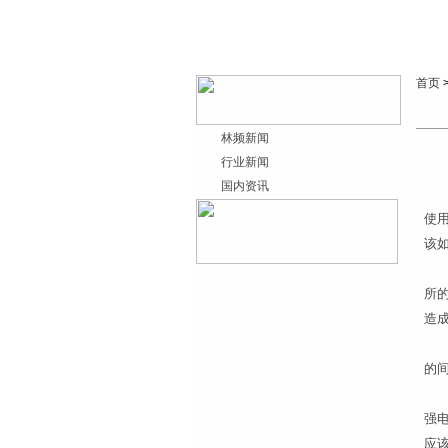
首页
林频新闻
行业新闻
国内资讯
使
该
电
所
造
不
的间
使
强电
应