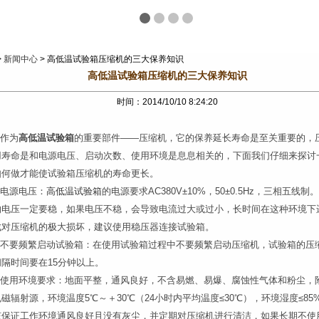
>
新闻中心
> 高低温试验箱压缩机的三大保养知识
高低温试验箱压缩机的三大保养知识
时间：2014/10/10 8:24:20
作为
高低温试验箱
的重要部件——压缩机，它的保养延长寿命是至关重要的，
用寿命是和电源电压、启动次数、使用环境是息息相关的，下面我们仔细来探讨
如何做才能使试验箱压缩机的寿命更长。
源电压：
高低温试验箱
的电源要求AC380V±10%，50±0.5Hz，三相五线制
的电压一定要稳，如果电压不稳，会导致电流过大或过小，长时间在这种环境下
成对压缩机的极大损坏，建议使用稳压器连接试验箱。
要频繁启动试验箱：在使用试验箱过程中不要频繁启动压缩机，试验箱的压
隔时间要在15分钟以上。
用环境要求：地面平整，通风良好，不含易燃、易爆、腐蚀性气体和粉尘，
磁辐射源，环境温度5℃～＋30℃（24小时内平均温度≤30℃），环境湿度≤85
该保证工作环境通风良好且没有灰尘，并定期对压缩机进行清洁，如果长期不使