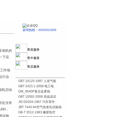
咨询热线：4000662888
售前服务
压缩机的
一下应
售中服务
售后服务
。工作场
运行会
GBT 10125-1997 人造气氛
GBT 2423.1-2008 电工电
缩机启动
GM_9540P复合盐雾箱
GBT 10592-2008 高低温试
JIS D0204-1967 汽车零件
附近没有
JBT 7444-94空气热老化试验箱
%RH，
GB-T 3512-1983 橡胶热空
用试验