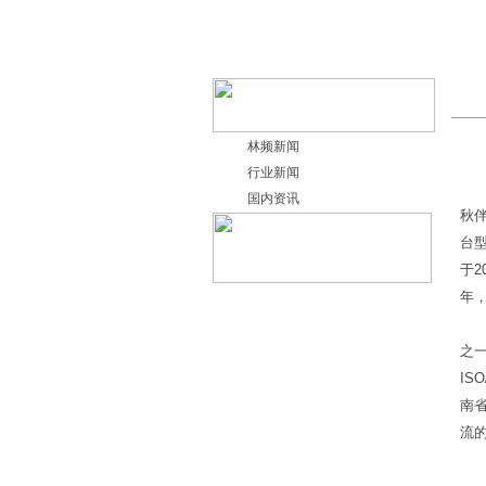
林频新闻
行业新闻
“
国内资讯
秋
台型
于2
年
株
之一
IS
南
流