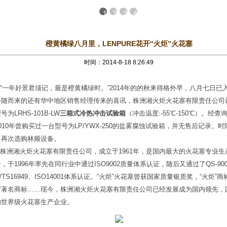
1
2
3
4
橙黄橘绿八月里，LENPURE花开“火炬”火花塞
时间：2014-8-18 8:26:49
一年好景君须记，最是橙黄橘绿时。”2014年的的秋来得格外早，八月七日已
伴随而来的还有华中地区销售经理传来的喜讯，株洲湘火炬火花塞有限责任公司
号为LRHS-101B-LW
三箱式冷热冲击试验箱
（冲击温度:-55℃-150℃）。经查
010年曾购买过一台型号为LP/YWX-250的盐雾腐蚀试验箱，并无售后记录。时
，再次选购林频设备。
洲湘火炬火花塞有限责任公司，成立于1961年，是国内最大的火花塞专业生
，于1996年率先在同行业中通过ISO9002质量体系认证，随后又通过了QS-90
O/TS16949、ISO14001体系认证。“火炬”火花塞曾获国家质量银质奖，“火炬”
省著名商标……现今，株洲湘火炬火花塞有限责任公司已经发展成为国内领先，
的世界级火花塞生产企业。