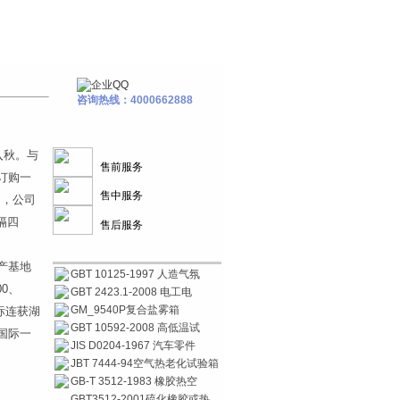
咨询热线：4000662888
入秋。与
售前服务
订购一
售中服务
询，公司
隔四
售后服务
产基地
GBT 10125-1997 人造气氛
00、
GBT 2423.1-2008 电工电
GM_9540P复合盐雾箱
商标连获湖
GBT 10592-2008 高低温试
国际一
JIS D0204-1967 汽车零件
JBT 7444-94空气热老化试验箱
GB-T 3512-1983 橡胶热空
GBT3512-2001硫化橡胶或热