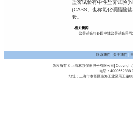
盐雾试验有中性盐雾试验(NS
(CASS、也称氯化铜醋酸
验。
相关新闻
·
盐雾试验箱各国中性盐雾试验异同
联系我们
|
关于我们
|
版权所有 © 上海林频仪器股份有限公司| Copyright(c) Shangha
电话：4000662888 0
地址：上海市奉贤区临海工业区展工路88