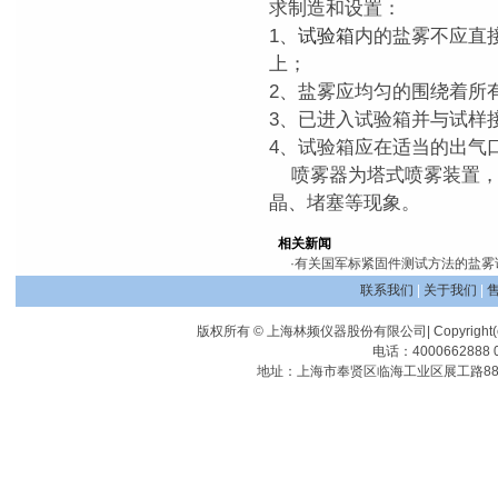
求制造和设置：
1、
试验箱
内的盐雾不应直
上；
2、盐雾应均匀的围绕着所
3、已进入试验箱并与试样
4、试验箱应在适当的出气
喷雾器为塔式喷雾装置，
晶、堵塞等现象。
相关新闻
·
有关国军标紧固件测试方法的盐雾
联系我们
|
关于我们
|
版权所有 © 上海林频仪器股份有限公司| Copyright(c) Shangha
电话：4000662888 0
地址：上海市奉贤区临海工业区展工路88