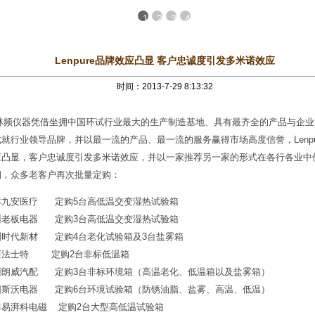
1
2
3
4
Lenpure品牌效应凸显 客户忠诚度引发多米诺效应
时间：2013-7-29 8:13:32
频仪器凭借坐拥中国环试行业最大的生产制造基地、具有最齐全的产品与企业
就行业领导品牌，并以最一流的产品、最一流的服务赢得市场高度信誉，Lenpu
应凸显，客户忠诚度引发多米诺效应，并以一家推荐另一家的形式在各行各业中
期，众多老客户再次批量定购：
津九安医疗 定购5台高低温交变湿热试验箱
州老板电器 定购3台高低温交变湿热试验箱
洲时代新材 定购4台老化试验箱及3台盐雾箱
西法士特 定购2台非标低温箱
州朗威汽配 定购3台非标环境箱（高温老化、低温箱以及盐雾箱）
阳斯沃电器 定购6台环境试验箱（防锈油脂、盐雾、高温、低温）
海易湃科电磁 定购2台大型高低温试验箱