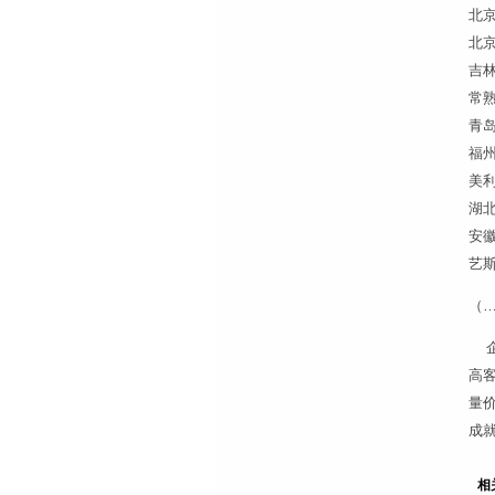
北
北
吉
常
青
福
美
湖
安
艺
（
企
高
量价
成
相