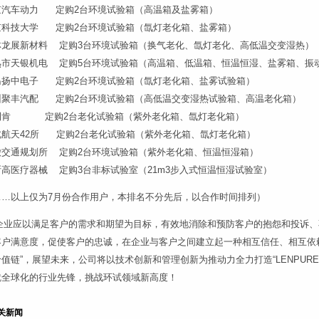
京汽车动力 定购2台环境试验箱（高温箱及盐雾箱）
京科技大学 定购2台环境试验箱（氙灯老化箱、盐雾箱）
林龙展新材料 定购3台环境试验箱（换气老化、氙灯老化、高低温交变
熟市天银机电 定购5台环境试验箱（高温箱、低温箱、恒温恒湿、盐雾箱、振
岛扬中电子 定购2台环境试验箱（氙灯老化箱、盐雾试验箱）
州聚丰汽配 定购2台环境试验箱（高低温交变湿热试验箱、高温老化箱）
利肯 定购2台老化试验箱（紫外老化箱、氙灯老化箱）
北航天42所 定购2台老化试验箱（紫外老化箱、氙灯老化箱）
徽交通规划所 定购2台环境试验箱（紫外老化箱、恒温恒湿箱）
斯高医疗器械 定购3台非标试验室（21m3步入式恒温恒湿试验室）
……以上仅为7月份合作用户，本排名不分先后，以合作时间排列）
业应以满足客户的需求和期望为目标，有效地消除和预防客户的抱怨和投诉、
客户满意度，促使客户的忠诚，在企业与客户之间建立起一种相互信任、相互依
值链”，展望未来，公司将以技术创新和管理创新为推动力全力打造“LENPURE
就全球化的行业先锋，挑战环试领域新高度！
关新闻