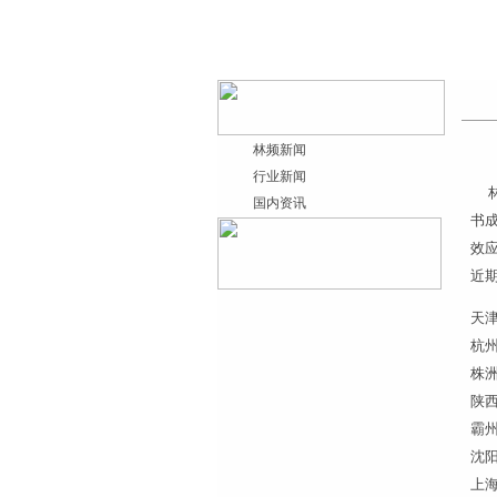
林频新闻
行业新闻
林
国内资讯
书成
效
近
天
杭
株
陕
霸
沈
上