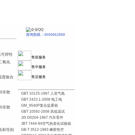
咨询热线：4000662888
量法可焊性
售前服务
度二氧化
售中服务
/湿度验合
售后服务
热和非散
GBT 10125-1997 人造气氛
GBT 2423.1-2008 电工电
GM_9540P复合盐雾箱
热和非散
GBT 10592-2008 高低温试
JIS D0204-1967 汽车零件
JBT 7444-94空气热老化试验箱
方法和导则
GB-T 3512-1983 橡胶热空