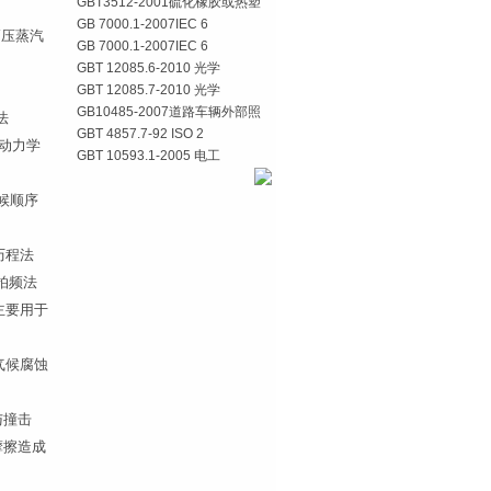
GBT3512-2001硫化橡胶或热塑
GB 7000.1-2007IEC 6
高压蒸汽
GB 7000.1-2007IEC 6
GBT 12085.6-2010 光学
GBT 12085.7-2010 光学
GB10485-2007道路车辆外部照
法
GBT 4857.7-92 ISO 2
似动力学
GBT 10593.1-2005 电工
气候顺序
间历程法
弦拍频法
热主要用于
合气候腐蚀
与撞击
的摩擦造成