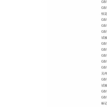
GB
GB
恒
GB
GB
GB
试
GB
GB
GB
GB
GB
元
GB
试
GB
GB
标