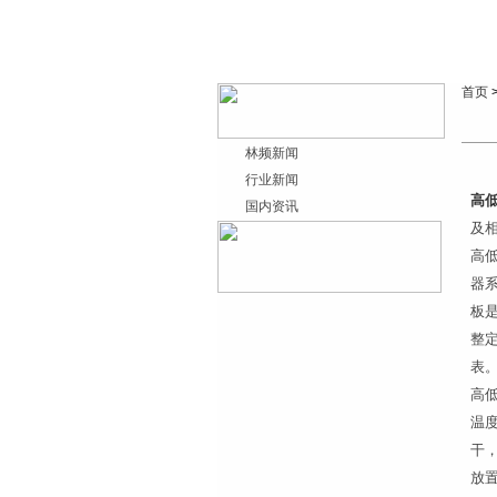
首页
林频新闻
行业新闻
高
国内资讯
及
高
器
板
整
表
高
温
干
放