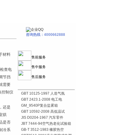
咨询热线：4000662888
于材料
售前服务
售中服务
以检查电
调节挡
售后服务
就需要
换控制仪
GBT 10125-1997 人造气氛
GBT 2423.1-2008 电工电
GM_9540P复合盐雾箱
，还是
GBT 10592-2008 高低温试
室烘
JIS D0204-1967 汽车零件
品是否
JBT 7444-94空气热老化试验箱
制冷系
GB-T 3512-1983 橡胶热空