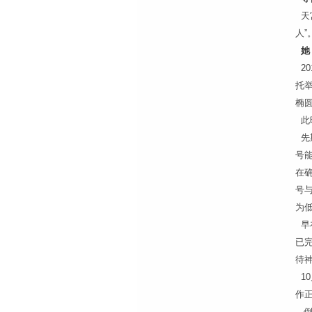
天
人”
她
20
托举
椭
此
先
号
在
号
为
早在
已
待
1
作
倒