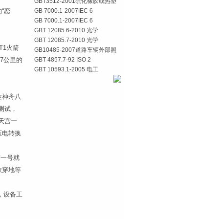
GBT3512-2001硫化橡胶或热塑
“恋
GB 7000.1-2007IEC 6
GB 7000.1-2007IEC 6
GBT 12085.6-2010 光学
GBT 12085.7-2010 光学
T1火箭
GB10485-2007道路车辆外部照
7公里的
GBT 4857.7-92 ISO 2
GBT 10593.1-2005 电工
达神舟八
测试，
天宫一
压电转换
宫一号就
欲穿地等
，设备工