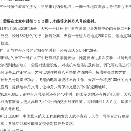
宫一号像个羞涩的少女，早早来到约会地点，一圈一圈地踱着步，等待着心中的
。
，需要在太空中徘徊５１２圈，才能等来神舟八号的发射。
11年9月29日21时16分，天宫一号目标飞行器在酒泉卫星发射中心由长征二号F
升空。经过582秒的飞行，器箭分离，天宫一号进入近地点200公里、远地点34
圆轨道。
时，距与神舟八号约定相会的时刻，还有32天又8小时28分。
期到达的天宫一号在太空中还有很多事情要做。她需要通过多次变轨，才能到
能够找到她的地方；需要对测量设备、对接机构性能以及停控、倒飞等功能进行
确保设备工作正常后，才可以握住神舟八号热情洋溢的手。按照交会对接方案，
与神舟八号对接成功后，飞船的电源系统将不再工作。天宫一号将把100伏的高
低压后，提供给神舟八号，让神舟八号保持充足的“体能”返回地球。
10月30日，距神舟八号发射还有约40小时、距太空之约还有将近4天前，天
完成所有准备，进入高度为343公里的交会对接轨道，同时调相１８０度，望眼
神舟八号出现。
0月31日10时，中国载人航天工程新闻发言人武平宣布，天宫一号平台运行稳定
正常，各项功能和性能满足交会对接任务要求。
计时由此开始。