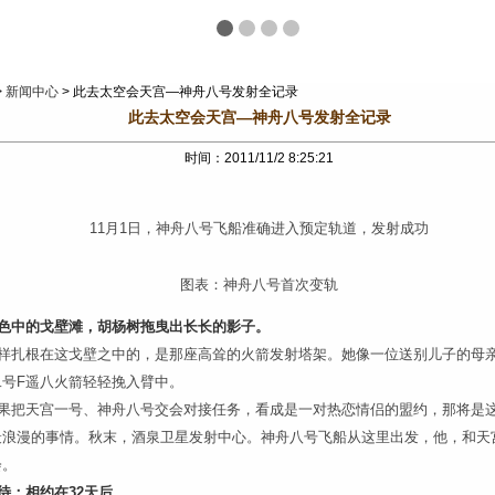
>
新闻中心
> 此去太空会天宫—神舟八号发射全记录
此去太空会天宫—神舟八号发射全记录
时间：2011/11/2 8:25:21
11月1日，神舟八号飞船准确进入预定轨道，发射成功
图表：神舟八号首次变轨
色中的戈壁滩，胡杨树拖曳出长长的影子。
样扎根在这戈壁之中的，是那座高耸的火箭发射塔架。她像一位送别儿子的母
二号F遥八火箭轻轻挽入臂中。
果把天宫一号、神舟八号交会对接任务，看成是一对热恋情侣的盟约，那将是
最浪漫的事情。秋末，酒泉卫星发射中心。神舟八号飞船从这里出发，他，和天
会。
待：相约在32天后