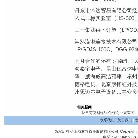
丹东市鸿达贸易有限公司经
入式非标实验室（HS-S08、L
三一集团再下订单（LP/GDJS-
常熟泓淋连接技术有限公司同时
LP/GDJS-100C、DGG-924
同月合作的还有:河南理工
海泰宇电子、昆山亿富达电
码、威海威高洁丽康、泰州
德格电机、北京康拓红外技
州思迈尔电子设备…等众多
相关新闻
·
映日荷花别样红 信任之中展宏图
联系我们
|
关于我们
|
版权所有 © 上海林频仪器股份有限公司| Copyright(c) Shangha
电话：4000662888 0