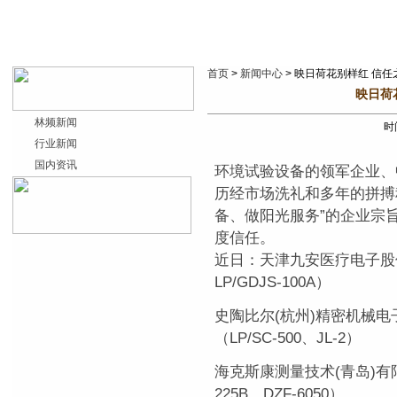
首页
>
新闻中心
> 映日荷花别样红 信
映日荷
林频新闻
时间
行业新闻
国内资讯
环境试验设备的领军企业、
历经市场洗礼和多年的拼搏
备、做阳光服务”的企业宗
度信任。
近日：天津九安医疗电子股
LP/GDJS-100A）
史陶比尔(杭州)精密机械
（LP/SC-500、JL-2）
海克斯康测量技术(青岛)有限
225B、DZF-6050）