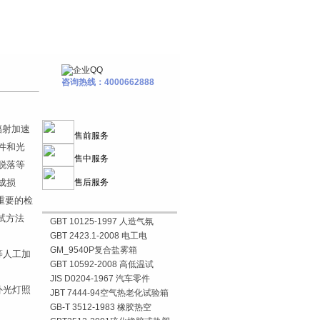
咨询热线：4000662888
辐射加速
售前服务
件和光
售中服务
脱落等
成损
售后服务
重要的检
试方法
GBT 10125-1997 人造气氛
GBT 2423.1-2008 电工电
GM_9540P复合盐雾箱
等人工加
GBT 10592-2008 高低温试
JIS D0204-1967 汽车零件
外光灯照
JBT 7444-94空气热老化试验箱
GB-T 3512-1983 橡胶热空