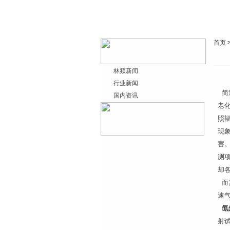
首页
林频新闻
行业新闻
简
国内资讯
老
照
现
害。
测
却
而
速
氙
射