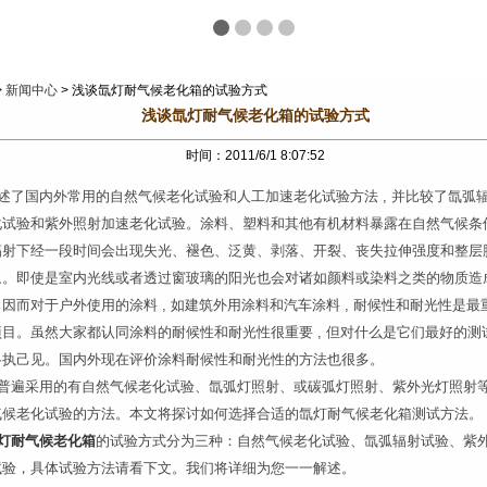
>
新闻中心
> 浅谈氙灯耐气候老化箱的试验方式
浅谈氙灯耐气候老化箱的试验方式
时间：2011/6/1 8:07:52
述了国内外常用的自然气候老化试验和人工加速老化试验方法 , 并比较了氙弧
化试验和紫外照射加速老化试验。涂料、塑料和其他有机材料暴露在自然气候条
辐射下经一段时间会出现失光、褪色、泛黄、剥落、开裂、丧失拉伸强度和整层
象。即使是室内光线或者透过窗玻璃的阳光也会对诸如颜料或染料之类的物质造
因而对于户外使用的涂料 , 如建筑外用涂料和汽车涂料 , 耐候性和耐光性是最
项目。虽然大家都认同涂料的耐候性和耐光性很重要 , 但对什么是它们最好的测
各执己见。国内外现在评价涂料耐候性和耐光性的方法也很多。
普遍采用的有自然气候老化试验、氙弧灯照射、或碳弧灯照射、紫外光灯照射
气候老化试验的方法。本文将探讨如何选择合适的氙灯耐气候老化箱测试方法。
灯耐气候老化箱
的试验方式分为三种：自然气候老化试验、氙弧辐射试验、紫
试验，具体试验方法请看下文。我们将详细为您一一解述。