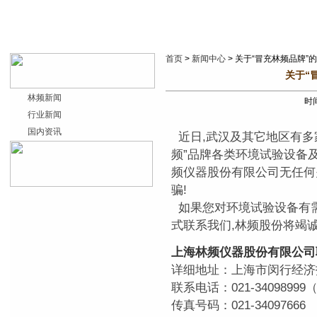
首页
>
新闻中心
> 关于“冒充林频品牌”
关于“
林频新闻
时间
行业新闻
国内资讯
近日,武汉及其它地区有多
频”品牌各类环境试验设备
频仪器股份有限公司无任何
骗!
如果您对环境试验设备有需
式联系我们,林频股份将竭诚
上海林频仪器股份有限公司
详细地址：上海市闵行经济
联系电话：021-3409899
传真号码：021-34097666