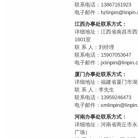
联系电话：13867161923
电子邮件：
hzlinpin@linpin
江西办事处联系方式：
详细地址：江西省南昌市西
1601室
联 系 人：刘经理
联系电话：15907053647
电子邮件：
jxlinpin@linpin
厦门办事处联系方式：
详细地址：福建省厦门市湖
联 系 人：李先生
联系电话：13959246473
电子邮件：
xmlinpin@linpin
河南办事处联系方式：
详细地址：河南省商丘市永丰
广场）