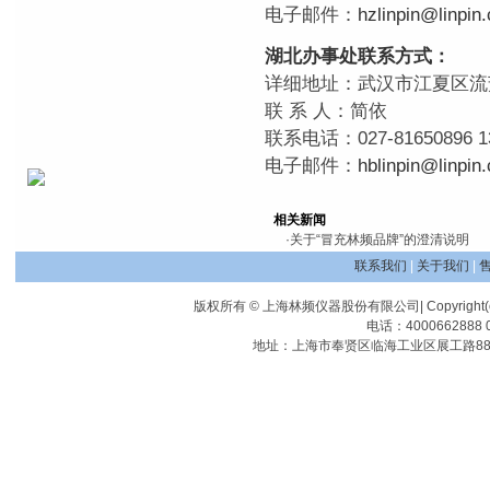
电子邮件：
hzlinpin@linpin
湖北办事处联系方式：
详细地址：武汉市江夏区流芳
联 系 人：简依
联系电话：027-81650896 13
电子邮件：
hblinpin@linpin
相关新闻
·
关于“冒充林频品牌”的澄清说明
联系我们
|
关于我们
|
版权所有 © 上海林频仪器股份有限公司| Copyright(c) Shangha
电话：4000662888 0
地址：上海市奉贤区临海工业区展工路88