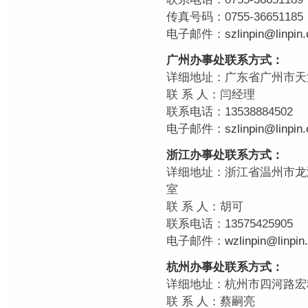
传真号码：0755-36651185
电子邮件：
szlinpin@linpin
广州办事处联系方式：
详细地址：广东省广州市天河
联 系 人：闫经理
联系电话：13538884502
电子邮件：
szlinpin@linpin
浙江办事处联系方式：
详细地址：浙江省温州市龙湾
室
联 系 人：胡可
联系电话：13575425905
电子邮件：
wzlinpin@linpin
杭州办事处联系方式：
详细地址：杭州市四河路宏程
联 系 人：蔡嗣亮