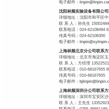
电子邮件：
linpin@linpin.c
沈阳林频实验设备有限公司
详细地址：沈阳市和平区中
联 系 人：孙先生 15002484
联系电话：024-62108494 62
传真号码：024-62108300
电子邮件：
linpin@sylinpin
上海林频北京分公司联系方
详细地址：北京市海淀区玉泉
联 系 人：方经理 13522521
联系电话：010-68167655 89
传真号码：010-68167655
电子邮件：
bjlinpin@linpin
上海林频深圳分公司联系方
详细地址：深圳市宝安区沙
联 系 人：王先生 13352923
联系电话：0755-36651189